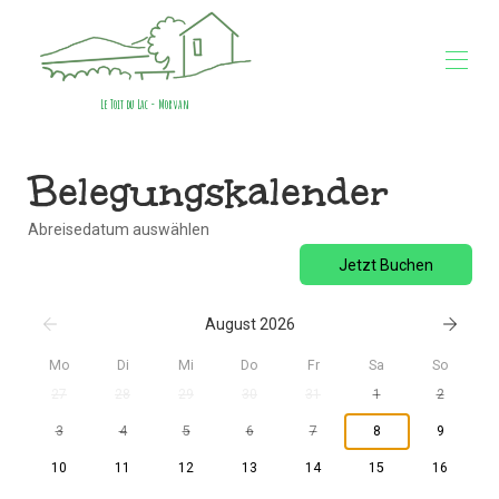
Le Toit du Lac - Morvan
Startseite
Belegungskalender
Übersicht
Fotos
Belegungskalender
Abreisedatum auswählen
Kontakt
Jetzt Buchen
Lage
Bewertungen
August 2026
Mo
Di
Mi
Do
Fr
Sa
So
27
28
29
30
31
1
2
3
4
5
6
7
8
9
10
11
12
13
14
15
16