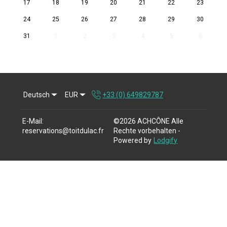
17
18
19
20
21
22
23
24
25
26
27
28
29
30
31
1
2
3
4
5
6
Deutsch
EUR
+33 (0) 649829787
E-Mail
:
©
2026
ACHCÔNE
Alle
reservations@toitdulac.fr
Rechte vorbehalten
-
Powered by
Lodgify
+33 (0) 649829787