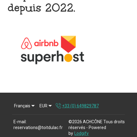
depuis 2022.
Français
EUR
+33 (0) 649829787
E-mail
:
©
2026
ACHCÔNE
Tous droits
reservations@toitdulac.fr
réservés
- Powered
by
Lodgify
+33 (0) 649829787