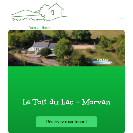
Le Toit du Lac - Morvan
Accueil
Vue d'ensemble
Galerie
Disponibilités
Contact
Plan
Avis
Le Toit du Lac - Morvan
Réservez maintenant