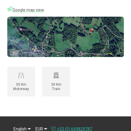
Google map view
50 Km
30 Km
Motorway
Train
English
EUR
+33 (0) 649829787