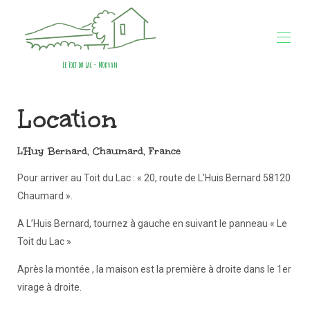
Le Toit du Lac - Morvan
Home
Location
Overview
Gallery
Availability
L'Huy Bernard, Chaumard, France
Contact
Map
Pour arriver au Toit du Lac : « 20, route de L’Huis Bernard 58120
Reviews
Chaumard ».
A L’Huis Bernard, tournez à gauche en suivant le panneau « Le
Toit du Lac »
Après la montée , la maison est la première à droite dans le 1er
virage à droite.